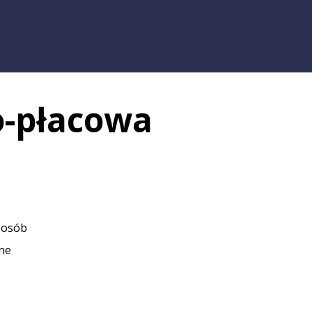
-płacowa
 osób
zne